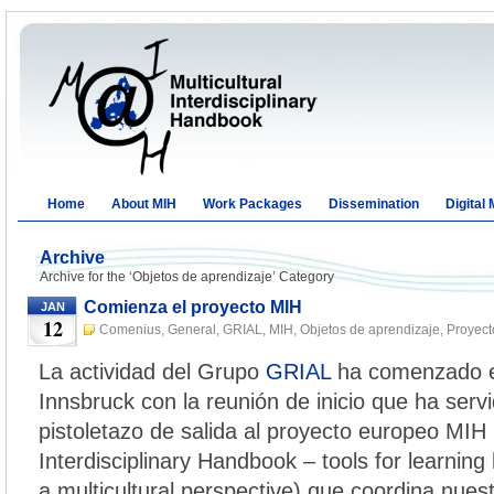
Home
About MIH
Work Packages
Dissemination
Digital
Archive
Archive for the ‘Objetos de aprendizaje’ Category
Comienza el proyecto MIH
JAN
12
Comenius
,
General
,
GRIAL
,
MIH
,
Objetos de aprendizaje
,
Proyect
USAL
January 12th, 2010
La actividad del Grupo
GRIAL
ha comenzado e
Innsbruck con la reunión de inicio que ha servi
pistoletazo de salida al proyecto europeo MIH (
Interdisciplinary Handbook – tools for learning
a multicultural perspective) que coordina nues